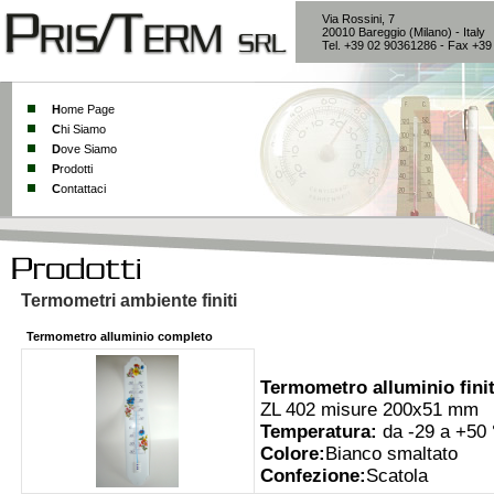
Via Rossini, 7
20010 Bareggio (Milano) - Italy
Tel. +39 02 90361286 - Fax +3
H
ome Page
C
hi Siamo
D
ove Siamo
P
rodotti
C
ontattaci
Termometri ambiente finiti
Termometro alluminio completo
Termometro alluminio fini
ZL 402 misure 200x51 mm
Temperatura:
da -29 a +50
Colore:
Bianco smaltato
Confezione:
Scatola